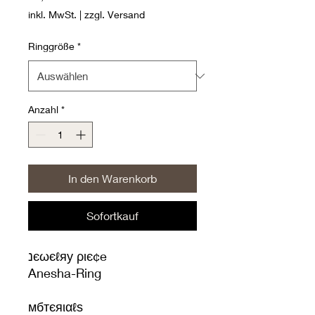
inkl. MwSt.
|
zzgl. Versand
Ringgröße
*
Anzahl
*
In den Warenkorb
Sofortkauf
נєωєℓяу ριє¢e
Anesha-Ring
мбтєяιαℓѕ